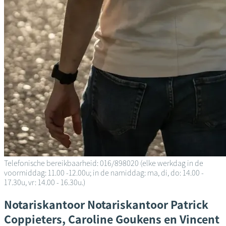
Telefonische bereikbaarheid: 016/898020 (elke werkdag in de
voormiddag: 11.00 -12.00u; in de namiddag: ma, di, do: 14.00 -
17.30u, vr: 14.00 - 16.30u.)
Notariskantoor
Notariskantoor Patrick
Coppieters, Caroline Goukens en Vincent