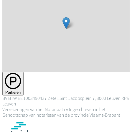
Parkeren
BV
BTW BE 1003490437
Zetel: Sint-Jacobsplein 7, 3000 Leuven
RPR
Leuven
Verzekeringen van het Notariaat cv
Ingeschreven in het
Genootschap van notarissen van de provincie Vlaams-Brabant